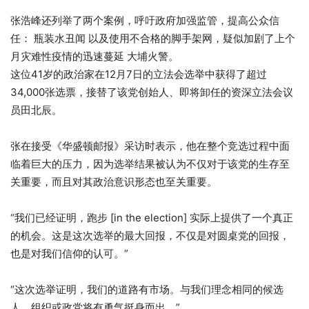
张浩峰还列举了两个案例，呼吁政府加强监管，提高公众信
任：
瓶装水丑闻
以及使用不合格的脚手架网，疑似加剧了上个
月灾难性疫情的迅速蔓延
大埔火警
。
这位41岁的政治家在12月7日的立法会选举中获得了超过
34,000张选票，接替了该党创始人、即将卸任的资深立法会议
员田北辰。
张在接受《华盛顿邮报》采访时表示，他在整个竞选过程中面
临着巨大的压力，因为选举结果被认为不仅对于该党的生存至
关重要，而且对其政治意识形态也至关重要。
“我们已经证明，跑步 [in the election] 实际上提供了一个真正
的机会。这是这次选举的最大回报，不仅是对圆桌党的回报，
也是对我们信仰的认可。”
“这次选举证明，我们的道路有市场。与我们理念相同的候选
人、组织或政党将有勇气挺身而出。”