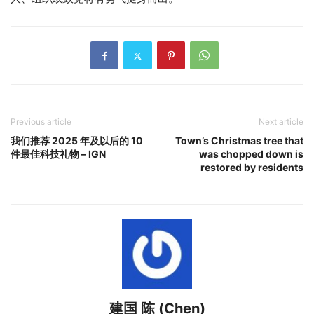
Previous article
Next article
我们推荐 2025 年及以后的 10
Town’s Christmas tree that
件最佳科技礼物 – IGN
was chopped down is
restored by residents
建国 陈 (Chen)