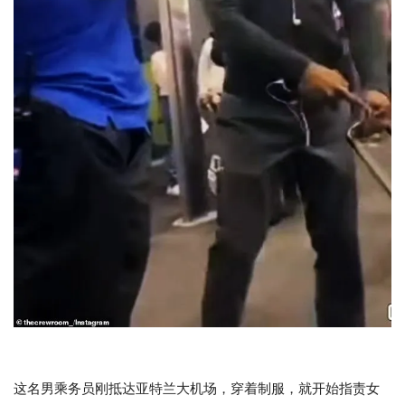
这名男乘务员刚抵达亚特兰大机场，穿着制服，就开始指责女