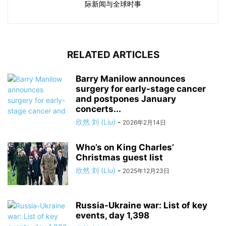
际新闻与全球时事
RELATED ARTICLES
Barry Manilow announces
surgery for early-stage cancer
and postpones January
concerts...
欣然 刘 (Liu)
-
2026年2月14日
Who’s on King Charles’
Christmas guest list
欣然 刘 (Liu)
-
2025年12月23日
Russia-Ukraine war: List of key
events, day 1,398