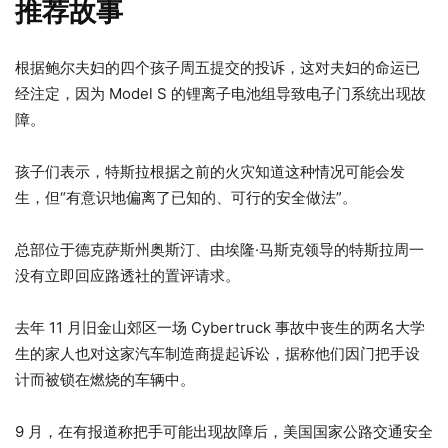
推荐故事
4
列
根据鲍尔夫妇的四个孩子周五提交的投诉，这对夫妇的命运已
项
表
经注定，因为 Model S 的锂离子电池组导致电子门系统出现故
清
末
障。
单
尾
孩子们表示，特斯拉根据之前的火灾知道这种情况可能会发
生，但“有意识地偏离了已知的、可行的安全做法”。
总部位于德克萨斯州奥斯汀、由埃隆·马斯克领导的特斯拉周一
没有立即回应路透社的置评请求。
去年 11 月旧金山郊区一场 Cyber​​truck 事故中丧生的两名大学
生的家人也对这家汽车制造商提起诉讼，据称他们因门把手设
计而被锁在燃烧的车辆中。
9 月，在有报道称把手可能出现故障后，美国国家公路交通安全