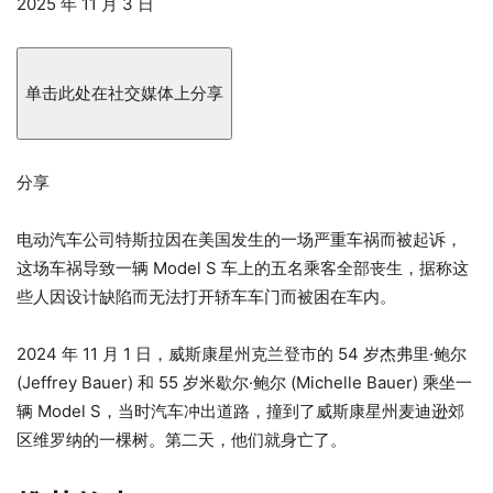
发
2025 年 11 月 3 日
布
于
2025
单击此处在社交媒体上分享
年
11
月
分享
3
日
电动汽车公司特斯拉因在美国发生的一场严重车祸而被起诉，
这场车祸导致一辆 Model S 车上的五名乘客全部丧生，据称这
些人因设计缺陷而无法打开轿车车门而被困在车内。
2024 年 11 月 1 日，威斯康星州克兰登市的 54 岁杰弗里·鲍尔
(Jeffrey Bauer) 和 55 岁米歇尔·鲍尔 (Michelle Bauer) 乘坐一
辆 Model S，当时汽车冲出道路，撞到了威斯康星州麦迪逊郊
区维罗纳的一棵树。第二天，他们就身亡了。