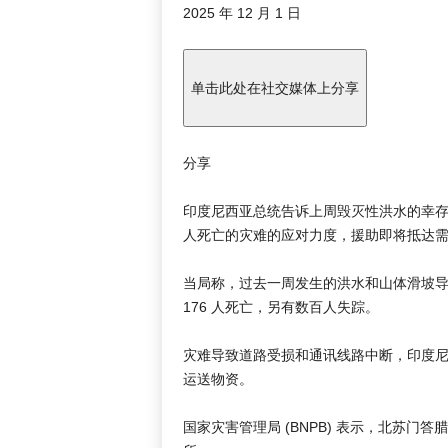
发
2025 年 12 月 1 日
布
于
2025
单击此处在社交媒体上分享
年
12
月
分享
1
日
印度尼西亚总统告诉上周毁灭性洪水的幸存者
人死亡的灾难的应对力度，援助即将抵达
当局称，过去一周发生的洪水和山体滑坡导致印
176 人死亡，另有数百人失踪。
灾难导致道路受损和通讯线路中断，印度
运送物资。
国家灾害管理局 (BNPB) 表示，北苏门答