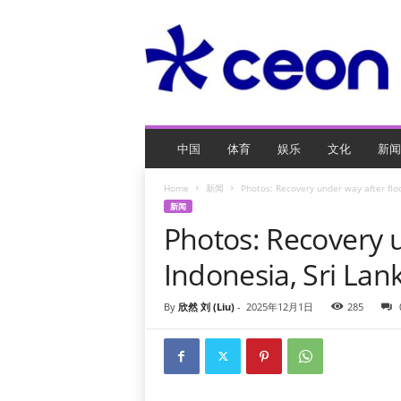
C
E
O
玩
网
页
游
戏
中国
体育
娱乐
文化
新闻
Home
新闻
Photos: Recovery under way after floo
新闻
Photos: Recovery u
Indonesia, Sri Lan
By
欣然 刘 (Liu)
-
2025年12月1日
285