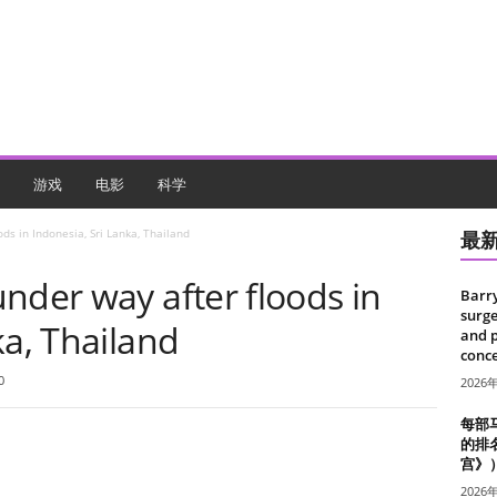
游戏
电影
科学
ds in Indonesia, Sri Lanka, Thailand
最
nder way after floods in
Barr
surge
ka, Thailand
and 
conce
0
2026
每部
的排
宫》
2026