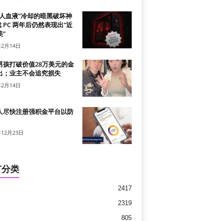
真人血液”冷却的暗黑破坏神
戏 PC 两年后仍然表现出“近
”
年2月14日
男孩打破价值28万美元的金
出；业主不会追究损失
年2月14日
人尽快注册强积金平台以防
年12月23日
有分类
2417
2319
805