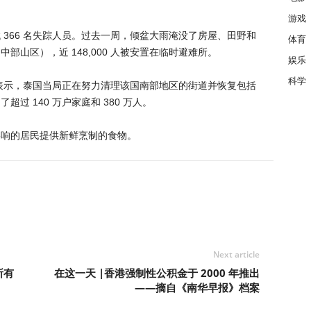
游戏
366 名失踪人员。过去一周，倾盆大雨淹没了房屋、田野和
体育
山区），近 148,000 人被安置在临时避难所。
娱乐
科学
kulkiat 表示，泰国当局正在努力清理该国南部地区的街道并恢复包括
过 140 万户家庭和 380 万人。
影响的居民提供新鲜烹制的食物。
Next article
所有
在这一天 |香港强制性公积金于 2000 年推出
——摘自《南华早报》档案