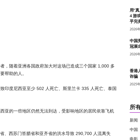
用“
4 游
乎完美
2026
中国
冠展
2026
，随着亚洲各国政府加大对这场已造成三个国家 1,000 多
香港
需要帮助的人。
诈骗
2025
度尼西亚至少 502 人死亡、斯里兰卡 335 人死亡、泰国
所
尼西亚的一些地区仍然无法到达，受影响地区的居民依靠飞机
新闻
中国
腊省、西苏门答腊省和亚齐省的洪水导致 290,700 人流离失
电影