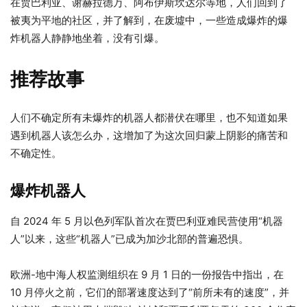
在贾巴利亚、谢赫拉德万、阿布伊斯坎达尔等地，人们回到了
被夷为平地的社区，并了解到，在废墟中，一些造成爆炸的爆
炸机器人静静地坐着，没有引爆。
推荐故事
3
列
人们不确定所有未爆炸的机器人都潜伏在哪里，也不知道如果
项
表
遇到机器人该怎么办，这增加了为这次回归蒙上阴影的痛苦和
清
末
不确定性。
单
尾
爆炸机器人
自 2024 年 5 月以色列军队首次在贾巴利亚难民营使用“机器
人”以来，这些“机器人”已成为加沙北部的普遍恐惧。
欧洲-地中海人权监测组织在 9 月 1 日的一份报告中指出，在
10 月停火之前，它们的部署速度达到了“前所未有的速度”，并