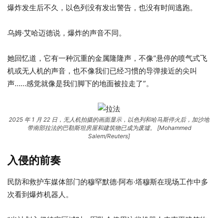
爆炸发生后不久，以色列没有发出警告，也没有时间逃跑。
乌姆·艾哈迈德说，爆炸的声音不同。
她回忆道，它有一种沉重的金属隆隆声，不像“悬停的喷气式飞
机或无人机的声音，也不像我们已经习惯的导弹接近的尖叫
声……感觉就像是我们脚下的地面被拉走了”。
2025 年 1 月 22 日，无人机拍摄的画面显示，以色列和哈马斯停火后，加沙地
带南部拉法的巴勒斯坦房屋和建筑物已成为废墟。 [Mohammed
Salem/Reuters]
入侵的前奏
民防和救护车媒体部门的穆罕默德·阿布·塔穆斯在现场工作中多
次看到爆炸机器人。