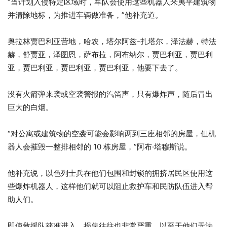
“当计划入侵特定区域时，军队会使用这些机器人来夷平建筑物
并清除地标，为推进车辆做准备，”他补充道。
奥拉林贾巴利亚营地，哈农，塔尔阿兹-扎塔尔，泽法赫，特法
赫，舒贾亚，泽图恩，萨布拉，阿布纳尔，贾巴利亚，贾巴利
亚，贾巴利亚，贾巴利亚，贾巴利亚，他要下去了。
没有火箭弹来袭或空袭警报的汽笛声，只有爆炸声，随后冒出
巨大的白烟。
“对公寓或建筑物的空袭可能会影响两到三座相邻的房屋，但机
器人会摧毁一整排相邻的 10 栋房屋，”阿布·塔穆斯说。
他补充说，以色列士兵在他们包围和封锁的拥挤居民区使用这
些爆炸机器人，这样他们就可以阻止救护车和民防队伍进入帮
助人们。
即使救援队获准进入，损失往往也非常严重，以至于他们无法