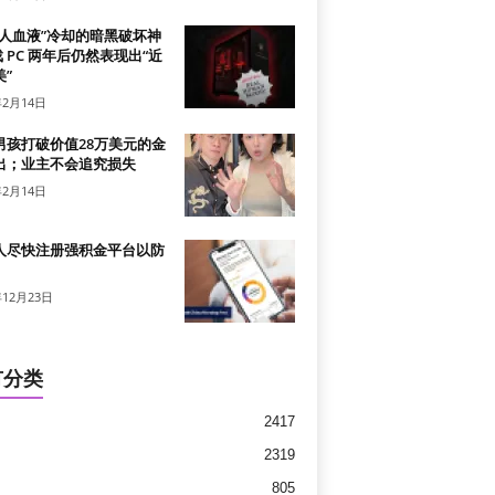
真人血液”冷却的暗黑破坏神
戏 PC 两年后仍然表现出“近
”
年2月14日
男孩打破价值28万美元的金
出；业主不会追究损失
年2月14日
人尽快注册强积金平台以防
年12月23日
有分类
2417
2319
805