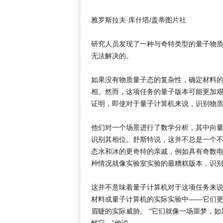
雅罗斯拉夫·库什塔/盖蒂图片社
研究人员发现了一种与奇特类型的量子物质
无法解决的。
如果没有物质量子态的复杂性，确定材料
相。然而，这项任务的量子版本可能更加艰
证明，即使对于量子计算机来说，识别物
他们对一个场景进行了数学分析，其中向
识别其相位。舒斯特说，这并不总是一个
态水和冰的更奇特的亲戚，例如具有奇数电
种情况就像实验室实验的最糟糕版本，识
这并不意味着量子计算机对于这项任务来
材料或量子计算机的实际实验中——它们
眉睫的实际威胁。 “它们就像一场噩梦，
解它，”他说。