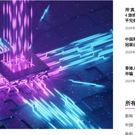
用“
4 游
乎完美
2026
中国
冠展
2026
香港
诈骗
2025
所
新闻
中国
电影