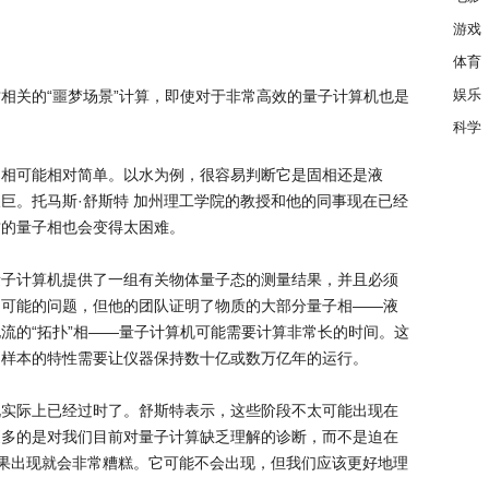
游戏
体育
娱乐
相关的“噩梦场景”计算，即使对于非常高效的量子计算机也是
科学
的相可能相对简单。以水为例，很容易判断它是固相还是液
巨。托马斯·舒斯特 加州理工学院的教授和他的同事现在已经
质的量子相也会变得太困难。
量子计算机提供了一组有关物体量子态的测量结果，并且必须
不可能的问题，但他的团队证明了物质的大部分量子相——液
流的“拓扑”相——量子计算机可能需要计算非常长的时间。这
别样本的特性需要让仪器保持数十亿或数万亿年的运行。
说实际上已经过时了。舒斯特表示，这些阶段不太可能出现在
更多的是对我们目前对量子计算缺乏理解的诊断，而不是迫在
如果出现就会非常糟糕。它可能不会出现，但我们应该更好地理