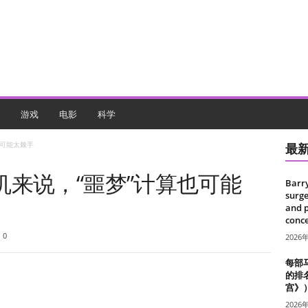
游戏
电影
科学
也可能太棘手
最
来说，“噩梦”计算也可能
Barr
surge
and 
conce
0
2026
每部
的排
宫》
2026