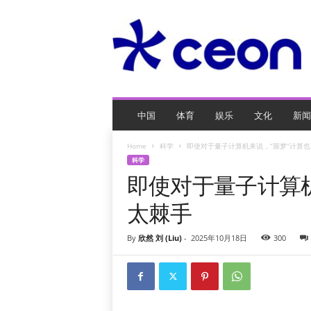
C
E
O
玩
网
页
游
戏
中国
体育
娱乐
文化
新闻
Home
科学
即使对于量子计算机来说，“噩梦”计算
科学
即使对于量子计算机
太棘手
By
欣然 刘 (Liu)
-
2025年10月18日
300