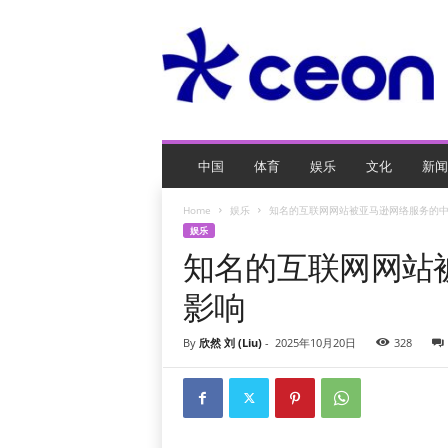
C
E
O
玩
网
页
游
戏
中国
体育
娱乐
文化
新闻
Home
娱乐
知名的互联网网站被亚马逊网络服务的
娱乐
知名的互联网网站
影响
By
欣然 刘 (Liu)
-
2025年10月20日
328