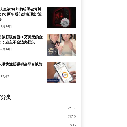
真人血液”冷却的暗黑破坏神
戏 PC 两年后仍然表现出“近
”
年2月14日
男孩打破价值28万美元的金
出；业主不会追究损失
年2月14日
人尽快注册强积金平台以防
年12月23日
有分类
2417
2319
805