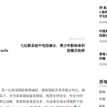
用“
4 游
乎完美
2026
中国
冠展
Next article
2026
七位新圣徒中包括修女、青少年影响者和
 wife
前撒旦牧师
香港
诈骗
2025
所
nrán）是一位资深国际新闻编辑，拥有国际关系学硕士学位。她
新闻
实习，并为多家国际媒体撰稿，熟悉全球安全、外交与经
中国
章以清晰、客观和多角度见长，为读者呈现全球视野下的
电影