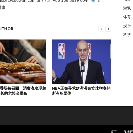
iuxr@ceowan.com ☎ 电话: +86 136 8899 0044
专
时事
游戏
体育
娱乐
UTHOR
科学
0磅香肠被召回，消费者发现超
NBA正在寻求欧洲潜在篮球联赛的
寸长的危险金属条
所有权团体
首页
作者