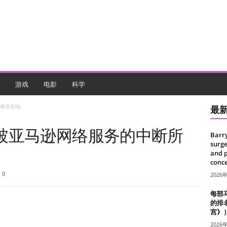
游戏
电影
科学
中断所影响
最
被亚马逊网络服务的中断所
Barr
surge
and 
conce
0
2026
每部
的排
宫》
2026