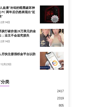
真人血液”冷却的暗黑破坏神
戏 PC 两年后仍然表现出“近
”
年2月14日
男孩打破价值28万美元的金
出；业主不会追究损失
年2月14日
人尽快注册强积金平台以防
年12月23日
有分类
2417
2319
805