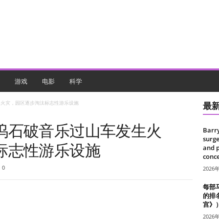
游戏
电影
科学
生火灾，园区逐步淘汰标志性游乐设施
最
坞石破音乐过山车发生火
Barr
surge
标志性游乐设施
and 
conce
0
2026
每部
的排
宫》
2026