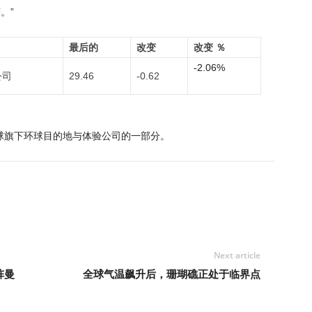
。”
最后的
改变
改变 ％
-2.06%
公司
29.46
-0.62
环球旗下环球目的地与体验公司的一部分。
Next article
阵曼
全球气温飙升后，珊瑚礁正处于临界点