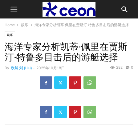
Home
娱乐
海洋专家分析凯蒂·佩里在贾斯汀·特鲁多目击后的游艇选择
娱乐
海洋专家分析凯蒂·佩里在贾斯
汀·特鲁多目击后的游艇选择
282
0
By
欣然 刘 (Liu)
-
2025年10月18日