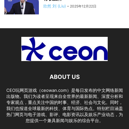
欣然 刘 (Liu)
-
2025年12月22日
ABOUT US
CEO玩网页游戏（ceowan.com）是每日发布的中文网络新闻
出版物。我们为读者呈现来自全世界的最新新闻、深度分析和
专家观点，重点关注中国的时事、经济、社会与文化。同时，
我们也报道全球最新的科技、体育与国际热点。特别栏目涵盖
热门网页与电子游戏、影评、电影资讯以及娱乐产业动态，为
您提供一个兼具新闻与娱乐的综合平台。