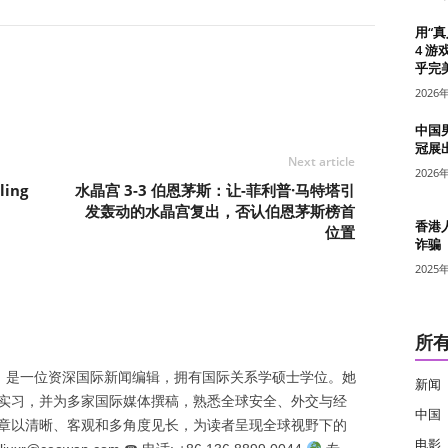
用“
4 游
乎完美
2026
中国
冠展
Next article
2026
lling
水晶宫 3-3 伯恩茅斯：让-菲利普·马特塔引
发轰动的水晶宫复出，否认伯恩茅斯榜首
香港
位置
诈骗
2025
所
nrán）是一位资深国际新闻编辑，拥有国际关系学硕士学位。她
新闻
实习，并为多家国际媒体撰稿，熟悉全球安全、外交与经
中国
章以清晰、客观和多角度见长，为读者呈现全球视野下的
电影