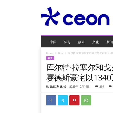
C
E
O
玩
网
页
游
戏
中国
体育
娱乐
文化
新闻
Home
娱乐
库尔特·拉塞尔和戈尔迪·霍恩的前太平洋
娱乐
库尔特·拉塞尔和戈
赛德斯豪宅以134
By
欣然 刘 (Liu)
-
2025年10月19日
269