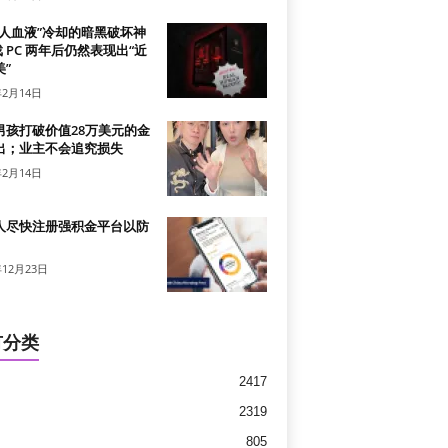
真人血液”冷却的暗黑破坏神
戏 PC 两年后仍然表现出“近
”
年2月14日
男孩打破价值28万美元的金
出；业主不会追究损失
年2月14日
人尽快注册强积金平台以防
年12月23日
有分类
2417
2319
805