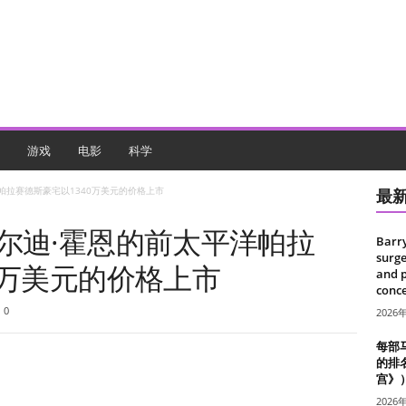
游戏
电影
科学
帕拉赛德斯豪宅以1340万美元的价格上市
最
尔迪·霍恩的前太平洋帕拉
Barr
surge
0万美元的价格上市
and 
conce
0
2026
每部
的排
宫》
2026