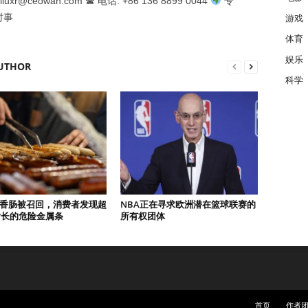
iuxr@ceowan.com ☎ 电话: +86 136 8899 0044
专
时事
游戏
体育
娱乐
UTHOR
科学
0磅香肠被召回，消费者发现超
NBA正在寻求欧洲潜在篮球联赛的
寸长的危险金属条
所有权团体
首页
作者