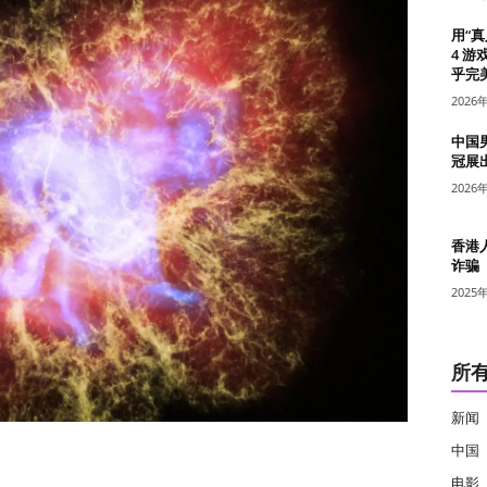
用“
4 游
乎完美
2026
中国
冠展
2026
香港
诈骗
2025
所
新闻
中国
电影