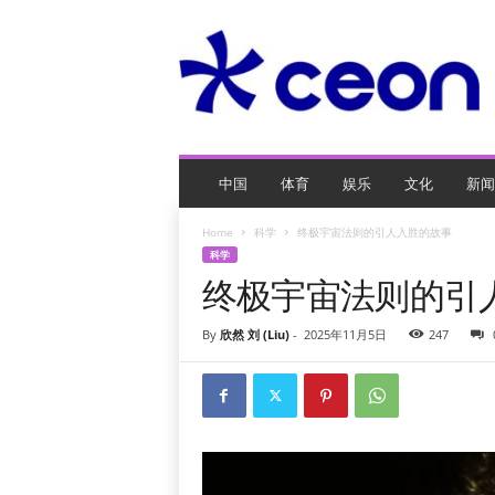
C
E
O
玩
网
页
游
戏
中国
体育
娱乐
文化
新闻
Home
科学
终极宇宙法则的引人入胜的故事
科学
终极宇宙法则的引
By
欣然 刘 (Liu)
-
2025年11月5日
247