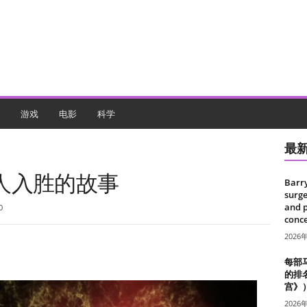
游戏
电影
科学
最
人入胜的故事
Barr
surge
and 
0
conce
2026
每部
的排
宫》
2026