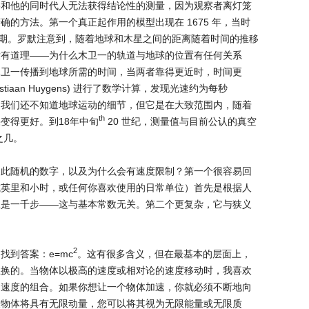
略和他的同时代人无法获得结论性的测量，因为观察者离灯笼
的方法。第一个真正起作用的模型出现在 1675 年，当时
 的轨道周期。罗默注意到，随着地球和木星之间的距离随着时间的推移
没有道理——为什么木卫一的轨道与地球的位置有任何关系
木卫一传播到地球所需的时间，当两者靠得更近时，时间更
tiaan Huygens) 进行了数学计算，发现光速约为每秒
分原因是我们还不知道地球运动的细节，但它是在大致范围内，随着
th
变得更好。到18年中旬
20 世纪，测量值与目前公认的真空
分之几。
如此随机的数字，以及为什么会有速度限制？第一个很容易回
或英里和小时，或任何你喜欢使用的日常单位）首先是根据人
里是一千步——这与基本常数无关。第二个更复杂，它与狭义
2
到答案：e=mc
。这有很多含义，但在最基本的层面上，
互换的。当物体以极高的速度或相对论的速度移动时，我喜欢
和速度的组合。如果你想让一个物体加速，你就必须不断地向
大物体将具有无限动量，您可以将其视为无限能量或无限质