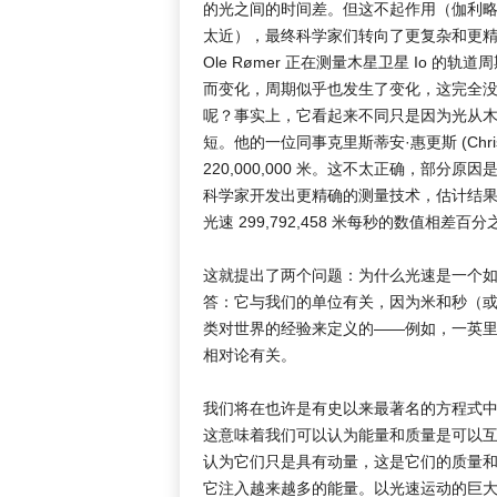
的光之间的时间差。但这不起作用（伽利
太近），最终科学家们转向了更复杂和更精确
Ole Rømer 正在测量木星卫星 Io
而变化，周期似乎也发生了变化，这完全
呢？事实上，它看起来不同只是因为光从
短。他的一位同事克里斯蒂安·惠更斯 (Chris
220,000,000 米。这不太正确，部
科学家开发出更精确的测量技术，估计结果
光速 299,792,458 米每秒的数值相差百
这就提出了两个问题：为什么光速是一个
答：它与我们的单位有关，因为米和秒（
类对世界的经验来定义的——例如，一英
相对论有关。
我们将在也许是有史以来最著名的方程式中找
这意味着我们可以认为能量和质量是可以
认为它们只是具有动量，这是它们的质量
它注入越来越多的能量。以光速运动的巨