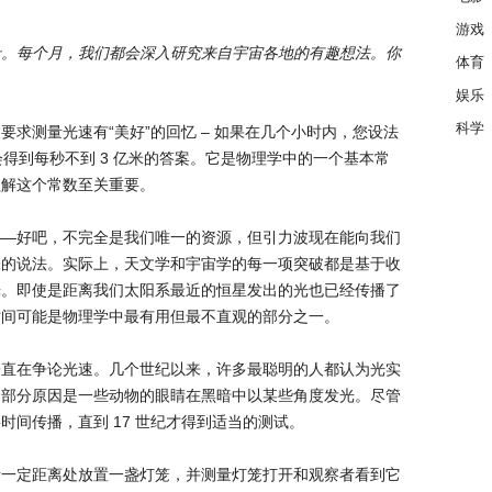
游戏
录。每个月，我们都会深入研究来自宇宙各地的有趣想法。你
体育
娱乐
科学
求测量光速有“美好”的回忆 – 如果在几个小时内，您设法
会得到每秒不到 3 亿米的答案。它是物理学中的一个基本常
理解这个常数至关重要。
——好吧，不完全是我们唯一的资源，但引力波现在能向我们
张的说法。实际上，天文学和宇宙学的每一项突破都是基于收
光。即使是距离我们太阳系最近的恒星发出的光也已经传播了
时间可能是物理学中最有用但最不直观的部分之一。
一直在争论光速。几个世纪以来，许多最聪明的人都认为光实
部分原因是一些动物的眼睛在黑暗中以某些角度发光​​。尽管
间传播，直到 17 世纪才得到适当的测试。
者一定距离处放置一盏灯笼，并测量灯笼打开和观察者看到它