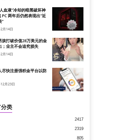
真人血液”冷却的暗黑破坏神
戏 PC 两年后仍然表现出“近
”
年2月14日
男孩打破价值28万美元的金
出；业主不会追究损失
年2月14日
人尽快注册强积金平台以防
年12月23日
有分类
2417
2319
805