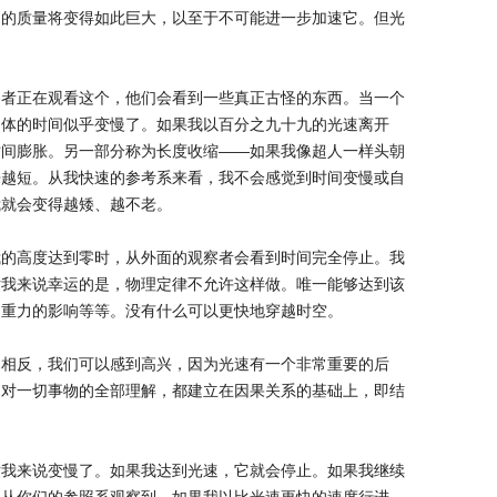
它的质量将变得如此巨大，以至于不可能进一步加速它。但光
察者正在观看这个，他们会看到一些真正古怪的东西。当一个
物体的时间似乎变慢了。如果我以百分之九十九的光速离开
时间膨胀。另一部分称为长度收缩——如果我像超人一样头朝
来越短。从我快速的参考系来看，我不会感觉到时间变慢或自
我就会变得越矮、越不老。
我的高度达到零时，从外面的观察者会看到时间完全停止。我
对我来说幸运的是，物理定律不允许这样做。唯一能够达到该
、重力的影响等等。没有什么可以更快地穿越时空。
，相反，我们可以感到高兴，因为光速有一个非常重要的后
们对一切事物的全部理解，都建立在因果关系的基础上，即结
对我来说变慢了。如果我达到光速，它就会停止。如果我继续
。从你们的参照系观察到，如果我以比光速更快的速度行进，