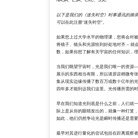
以下是我们的《迷失时空》时事通讯的摘
可以
在此注册“迷失时空”
。
如果您上过大学水平的物理课，您将会对被要
将镜子、镜头和光源恰到好处地对齐 – 就
数，如果你想了解有关宇宙的任何知识，
当我们眺望宇宙时，光是我们唯一的资源
展示的东西相当有限，所以请原谅稍微夸
集从现实边缘传播了数百万或数十亿年的
四年多才能到达我们这里。光传播所需的
早在我们知道光到底是什么之前，人们就
际上是从你的眼睛发出的，就像一种灯笼，
如此，他们仍然争论光是瞬时传播还是需要时
最早对其进行量化的尝试包括在距离观察