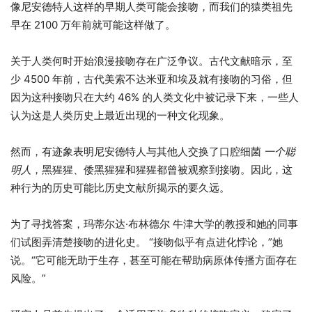
像尼安德特人这样的早期人类可能会接吻，而我们的猿类祖先
早在 2100 万年前就可能这样做了。
关于人类何时开始浪漫接吻存在广泛争议。古代文献暗示，至
少 4500 年前，古代美索不达米亚和埃及就有接吻的习俗，但
因为这种接吻只在大约 46% 的人类文化中被记录下来，一些人
认为这是人类历史上最近出现的一种文化现象。
然而，有迹象表明尼安德特人与其他人交换了口腔细菌
一个聪
明人
，黑猩猩、倭黑猩猩和猩猩都曾被观察到接吻。因此，这
种行为的历史可能比历史文献所揭示的要久远。
为了寻找答案，玛蒂尔达·布林德尔 牛津大学的教授和她的同事
们试图弄清楚接吻的进化史。 “接吻似乎有点进化悖论，”她
说。“它可能无助于生存，甚至可能在帮助病原体传播方面存在
风险。”