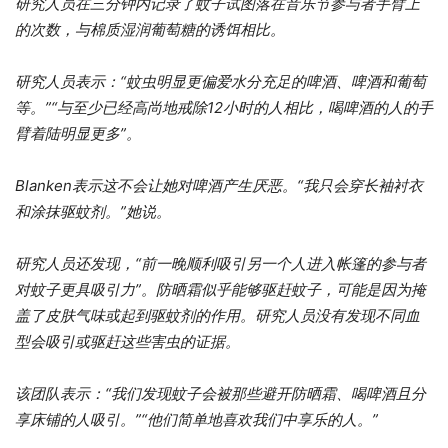
研究人员在三分钟内记录了蚊子试图落在音乐节参与者手臂上
的次数，与棉质湿润葡萄糖的诱饵相比。
研究人员表示：“蚊虫明显更偏爱水分充足的啤酒、啤酒和葡萄
等。”“与至少已经高尚地戒除12小时的人相比，喝啤酒的人的手
臂着陆明显更多”。
Blanken表示这不会让她对啤酒产生厌恶。“我只会穿长袖衬衣
和涂抹驱蚊剂。”她说。
研究人员还发现，“前一晚顺利吸引另一个人进入帐篷的参与者
对蚊子更具吸引力”。防晒霜似乎能够驱赶蚊子，可能是因为掩
盖了皮肤气味或起到驱蚊剂的作用。研究人员没有发现不同血
型会吸引或驱赶这些害虫的证据。
该团队表示：“我们发现蚊子会被那些避开防晒霜、喝啤酒且分
享床铺的人吸引。”“他们简单地喜欢我们中享乐的人。”