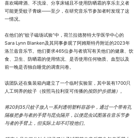
喜欢喝啤酒、不洗澡、分享床铺且不使用防晒霜的享乐主义者
可能更受蚊子青睐——至少，在研究音乐节参加者时发现了这
一情况。
在他们的“蚊子磁场试验”中，荷兰拉德努特大学医学中心的
Sara Lynn Blanken及其同事参观了阿姆斯特丹附近的2023年
洛兰兹音乐节。他们要求465位参与者填写有关他们的健康、饮
食、卫生、防晒霜的使用情况、是否使用任何物质、血型以及
前一晚是否独自睡觉的调查问卷。
该团队还在集装箱内建立了一个临时实验室，其中装有1700只
人工饲养的蚊子（按照马拉利亚可传播的
按防护步措施）。
将20到35只蚊子放入一系列透明塑料容器中，通过一个带有孔
隔板把参与者的手臂与昆虫隔开，以便昆虫试图落在音乐节参
与者的手臂上，但实际上却不叮咬他们。