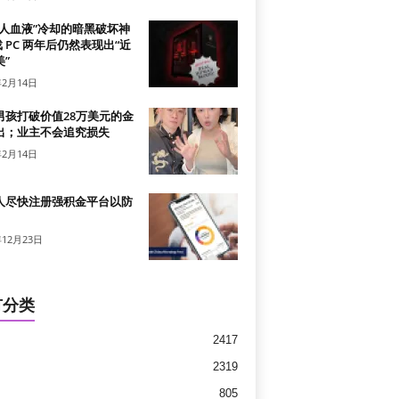
真人血液”冷却的暗黑破坏神
戏 PC 两年后仍然表现出“近
”
年2月14日
男孩打破价值28万美元的金
出；业主不会追究损失
年2月14日
人尽快注册强积金平台以防
年12月23日
有分类
2417
2319
805