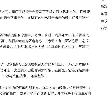
游戏
表之下，我们可能终于弄清楚了它是如何到达那里的。它可能
体育
球内部转移出来的，而所有这些水对于未来的载人任务可能至
娱乐
科学
都在两极顶部的冰盖中。然而，在过去的几年里，来自轨道飞
升高，表明其赤道地区也有冰。 “赤道上有一层冰冻层，这很
·哈米德说 在亚利桑那州立大学。在赤道附近的中午，气温可
行了一系列模拟，发现在数百万年的时间里，一系列爆炸性喷
十亿年前，火星的火山密度要大得多。在那里，它会冻结并降
一个冰与火的故事，”哈米德说。
球上看到的任何东西都不同。火星的重力较低，这意味着火山
5 公里的高度，或者可能一直到达太空，具体取决于火山爆发时