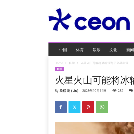
C
E
O
玩
网
页
游
戏
中国
体育
娱乐
文化
新闻
Home
科学
火星火山可能将冰输送到了火星赤道
科学
火星火山可能将冰
By
欣然 刘 (Liu)
-
2025年10月14日
252