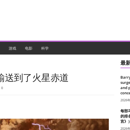
游戏
电影
科学
最
输送到了火星赤道
Barr
surge
and 
0
conce
2026
每部
的排
宫》
2026