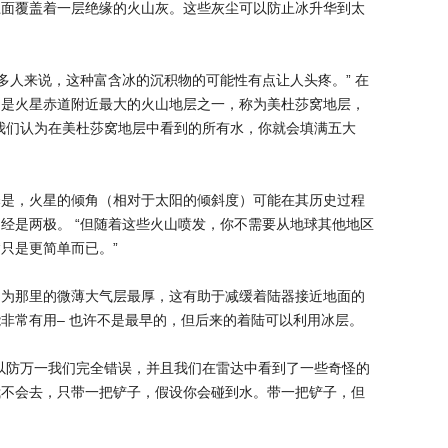
上面覆盖着一层绝缘的火山灰。这些灰尘可以防止冰升华到太
：“对于很多人来说，这种富含冰的沉积物的可能性有点让人头疼。” 在
的是火星赤道附近最大的火山地层之一，称为美杜莎窝地层，
我们认为在美杜莎窝地层中看到的所有水，你就会填满五大
释是，火星的倾角（相对于太阳的倾斜度）可能在其历史过程
经是两极。 “但随着这些火山喷发，你不需要从地球其他地区
“只是更简单而已。”
因为那里的微薄大气层最厚，这有助于减缓着陆器接近地面的
能非常有用– 也许不是最早的，但后来的着陆可以利用冰层。
以防万一我们完全错误，并且我们在雷达中看到了一些奇怪的
，我不会去，只带一把铲子，假设你会碰到水。带一把铲子，但