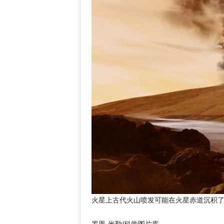
火星上古代火山喷发可能在火星赤道沉积
罗恩·米勒/科学图片库