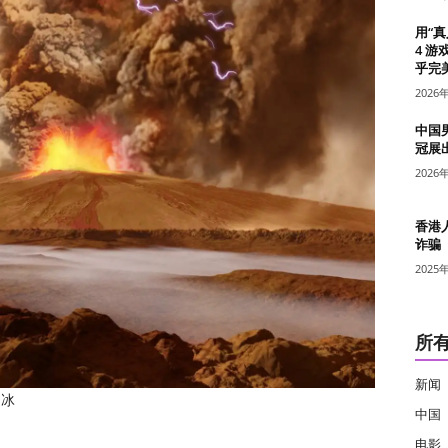
用“
4 游
乎完美
2026
中国
冠展
2026
香港
诈骗
2025
所
新闻
了冰
中国
电影