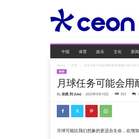
C
E
O
玩
网
页
游
戏
中国
体育
娱乐
文化
新闻
Home
科学
月球任务可能会用耐寒地球微生物污染
科学
月球任务可能会用
By
欣然 刘 (Liu)
-
2025年9月16日
353
月球可能比我们想象的更适合生命，在增