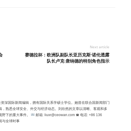
Next article
会
赛德拉杯：欧洲队副队长亚历克斯·诺伦透露
队长卢克·唐纳德的特别角色指示
n）是一位资深国际新闻编辑，拥有国际关系学硕士学位。她曾在联合国新闻部门
稿，熟悉全球安全、外交与经济动态。刘欣然的文章以清晰、客观和多
视野下的重大事件。
邮箱: liuxr@ceowan.com ☎ 电话: +86 136
新闻与全球时事