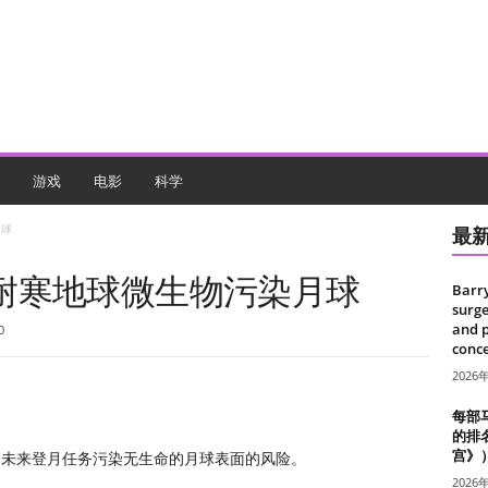
游戏
电影
科学
月球
最
耐寒地球微生物污染月球
Barr
surge
and 
0
conce
2026
每部
的排
宫》
加未来登月任务污染无生命的月球表面的风险。
2026