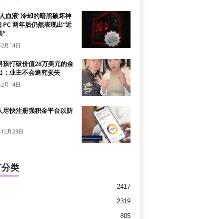
真人血液”冷却的暗黑破坏神
戏 PC 两年后仍然表现出“近
”
年2月14日
男孩打破价值28万美元的金
出；业主不会追究损失
年2月14日
人尽快注册强积金平台以防
年12月23日
有分类
2417
2319
805