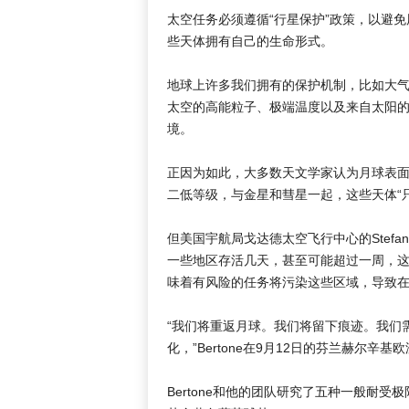
太空任务必须遵循“行星保护”政策，以避
些天体拥有自己的生命形式。
地球上许多我们拥有的保护机制，比如大
太空的高能粒子、极端温度以及来自太阳
境。
正因为如此，大多数天文学家认为月球表
二低等级，与金星和彗星一起，这些天体“
但美国宇航局戈达德太空飞行中心的Stefan
一些地区存活几天，甚至可能超过一周，这正
味着有风险的任务将污染这些区域，导致
“我们将重返月球。我们将留下痕迹。我们
化，”Bertone在9月12日的芬兰赫尔辛
Bertone和他的团队研究了五种一般耐受极限环