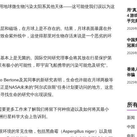
免用地球微生物污染太阳系其他天体——这可能使我们误以为这
用“
4 游
乎完美
气层和磁场，在月球上是不存在的。结果，月球表面暴露在外
2026
的致命紫外线中，这使得那里对生物存活来说是一个恶劣的环
中国
冠展
2026
面基本上是无菌的。国际空间研究理事会将其放在行星保护第
只有极小的可能性，即宇宙飞船携带的污染可能危及研究”。
香港
诈骗
o Bertone及其同事的新研究表明，生命也许能在月球两极等
2025
是NASA未来的“阿尔忒弥斯”任务计划要访问的地方。这意
在寻找生命的研究中出现误报。
所
需要更多工作来了解我们将留下何种痕迹以及如何将其最小
基欧洲行星科学大会上告诉到。
新闻
中国
境的常见生物，包括黑曲霉（Aspergillus niger）以及细
电影