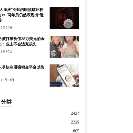
真人血液”冷却的暗黑破坏神
戏 PC 两年后仍然表现出“近
”
年2月14日
男孩打破价值28万美元的金
出；业主不会追究损失
年2月14日
人尽快注册强积金平台以防
年12月23日
有分类
2417
2319
805