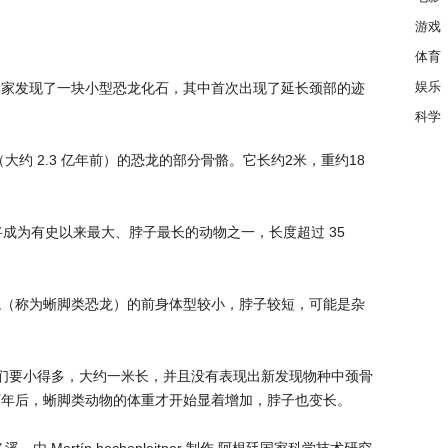
游戏
体育
娱乐
学家发现了一块小型恐龙化石，其中首次出现了延长颈部的迹
科学
约 2.3 亿年前）的恐龙的部分骨骼。它长约2米，重约18
成为有史以来最大、脖子最长的动物之一，长度超过 35
龙（称为蜥脚类恐龙）的前身体型较小，脖子较短，可能是杂
们要小得多，大约一米长，并且没有表现出新发现物种中颈骨
万年后，蜥脚类动物的体重才开始显着增加，脖子也变长。
 Martín hechenleitner 制作 阿根廷国家科学技术研究