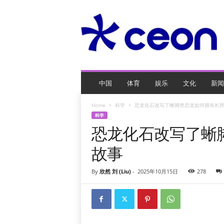
C
E
O
玩
网
页
游
戏
中国
体育
娱乐
文化
新闻
Home
科学
恐龙化石改写了蜥脚类恐龙如何拥有长
科学
恐龙化石改写了蜥
故事
By
欣然 刘 (Liu)
-
2025年10月15日
278