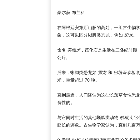
豪尔赫·布兰科.
在阿根廷安第斯山脉的高处，一组古生物
象，这可以区分蜥脚类恐龙，例如
梁龙
。
命名
美洲虎
，该化石是生活在三叠纪时期（大
公斤。
后来，蜥脚类恐龙如
雷龙
和
巴塔哥泰坦
将
米，重量超过 70 吨。
直到最近，人们还认为这些长颈草食性恐
食性的。
与它同时生活的其他蜥脚类动物
哈根人
它
延长的迹象。古生物学家认为，直到几百
的发现
哈根人
位于阿根廷西北部的圣多明各溪，由