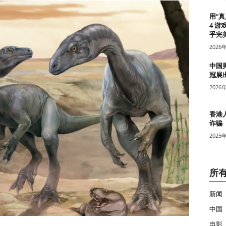
用“
4 游
乎完美
2026
中国
冠展
2026
香港
诈骗
2025
所
新闻
中国
电影