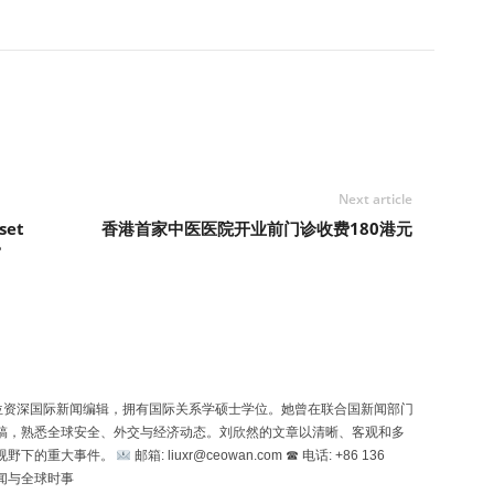
Next article
set
香港首家中医医院开业前门诊收费180港元
?
n）是一位资深国际新闻编辑，拥有国际关系学硕士学位。她曾在联合国新闻部门
稿，熟悉全球安全、外交与经济动态。刘欣然的文章以清晰、客观和多
视野下的重大事件。
邮箱: liuxr@ceowan.com ☎ 电话: +86 136
新闻与全球时事