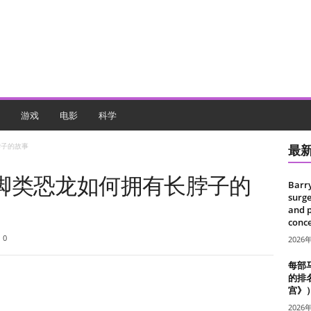
游戏
电影
科学
脖子的故事
最
脚类恐龙如何拥有长脖子的
Barr
surge
and 
conce
0
2026
每部
的排
宫》
2026